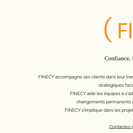
( 
Confiance, 
FINECY accompagne ses clients dans leur transf
stratégiques fac
FINECY aide les équipes à s'a
changements permanents à t
FINECY s'implique dans les projet
Contactez-n