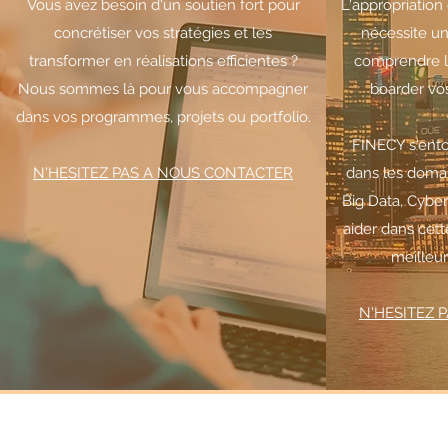
Vous avez besoin d'un soutien fort pour
L'appropriation
concrétiser vos stratégies et les
nécessite 
transformer en réalisations efficientes ?
comprendre l
Nous sommes là pour vous accompagner
boarder vo
dans vos programmes, projets ou portfolio.
FINECY s'ento
N'HESITEZ PAS A NOUS CONTACTER
dans les domai
Big Data, Cyber
aider dans cett
meilleur
N'HESITEZ 